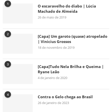
1
O escaravelho do diabo | Lúcia
Machado de Almeida
26 de maio de 2019
2
[Capa] Um garoto (quase) atropelado
| Vinicius Grossos
18 de novembro de 2019
3
[Capa]Tudo Nela Brilha e Queima |
Ryane Leão
4 de janeiro de 2020
4
Contra o Gelo chega ao Brasil
26 de janeiro de 2023