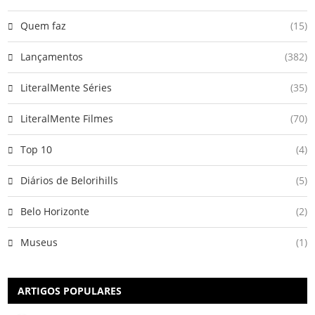
Quem faz
(15)
Lançamentos
(382)
LiteralMente Séries
(35)
LiteralMente Filmes
(70)
Top 10
(4)
Diários de Belorihills
(5)
Belo Horizonte
(2)
Museus
(1)
ARTIGOS POPULARES