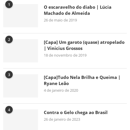
1
O escaravelho do diabo | Lúcia
Machado de Almeida
26 de maio de 2019
2
[Capa] Um garoto (quase) atropelado
| Vinicius Grossos
18 de novembro de 2019
3
[Capa]Tudo Nela Brilha e Queima |
Ryane Leão
4 de janeiro de 2020
4
Contra o Gelo chega ao Brasil
26 de janeiro de 2023