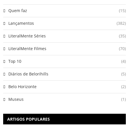
Quem faz
(15)
Lançamentos
(382)
LiteralMente Séries
(35)
LiteralMente Filmes
(70)
Top 10
(4)
Diários de Belorihills
(5)
Belo Horizonte
(2)
Museus
(1)
ARTIGOS POPULARES