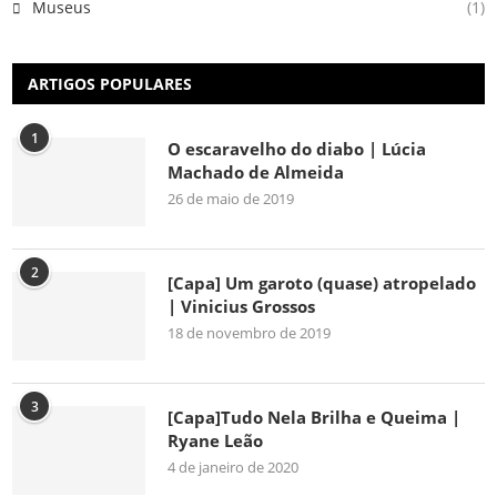
Museus
(1)
ARTIGOS POPULARES
1
O escaravelho do diabo | Lúcia
Machado de Almeida
26 de maio de 2019
2
[Capa] Um garoto (quase) atropelado
| Vinicius Grossos
18 de novembro de 2019
3
[Capa]Tudo Nela Brilha e Queima |
Ryane Leão
4 de janeiro de 2020