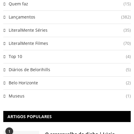
Quem faz
(15)
Lançamentos
(382)
LiteralMente Séries
(35)
LiteralMente Filmes
(70)
Top 10
(4)
Diários de Belorihills
(5)
Belo Horizonte
(2)
Museus
(1)
ARTIGOS POPULARES
1