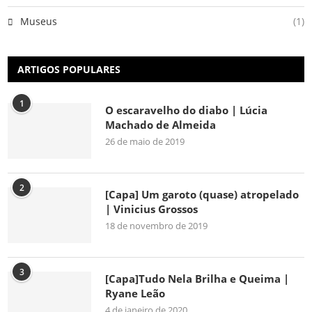
Museus
(1)
ARTIGOS POPULARES
1
O escaravelho do diabo | Lúcia
Machado de Almeida
26 de maio de 2019
2
[Capa] Um garoto (quase) atropelado
| Vinicius Grossos
18 de novembro de 2019
3
[Capa]Tudo Nela Brilha e Queima |
Ryane Leão
4 de janeiro de 2020