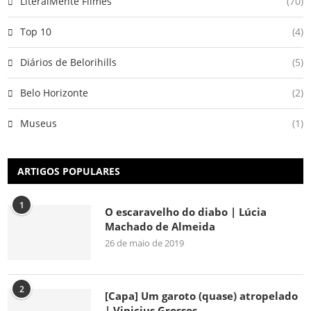
LiteralMente Filmes
(70)
Top 10
(4)
Diários de Belorihills
(5)
Belo Horizonte
(2)
Museus
(1)
ARTIGOS POPULARES
1
O escaravelho do diabo | Lúcia
Machado de Almeida
26 de maio de 2019
2
[Capa] Um garoto (quase) atropelado
| Vinicius Grossos