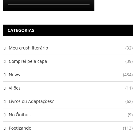
CATEGORIAS
Meu crush literário
(32)
Comprei pela capa
(39)
News
(484)
Vilões
(11)
Livros ou Adaptações?
(62)
No Ônibus
(9)
Poetizando
(113)