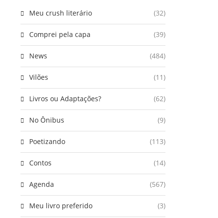
Meu crush literário
(32)
Comprei pela capa
(39)
News
(484)
Vilões
(11)
Livros ou Adaptações?
(62)
No Ônibus
(9)
Poetizando
(113)
Contos
(14)
Agenda
(567)
Meu livro preferido
(3)