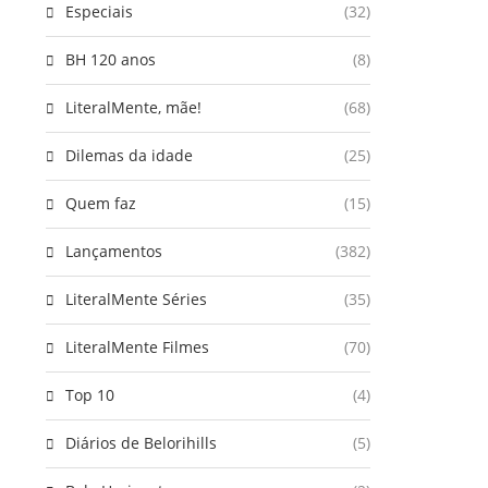
Especiais
(32)
BH 120 anos
(8)
LiteralMente, mãe!
(68)
Dilemas da idade
(25)
Quem faz
(15)
Lançamentos
(382)
LiteralMente Séries
(35)
LiteralMente Filmes
(70)
Top 10
(4)
Diários de Belorihills
(5)