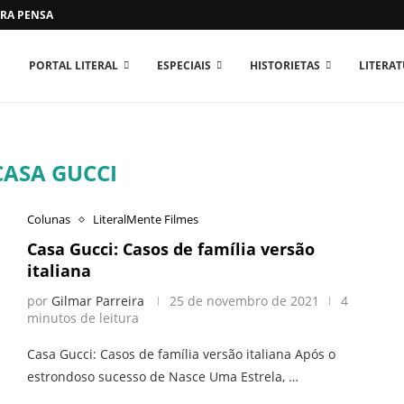
RA PENSAR O MUNDO...
PORTAL LITERAL
ESPECIAIS
HISTORIETAS
LITERA
CASA GUCCI
Colunas
LiteralMente Filmes
Casa Gucci: Casos de família versão
italiana
por
Gilmar Parreira
25 de novembro de 2021
4
minutos de leitura
Casa Gucci: Casos de família versão italiana Após o
estrondoso sucesso de Nasce Uma Estrela, …