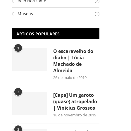
Belo Horizonte
(2)
Museus
(1)
ARTIGOS POPULARES
1
O escaravelho do
diabo | Lúcia
Machado de
Almeida
26 de maio de 2019
2
[Capa] Um garoto
(quase) atropelado
| Vinicius Grossos
18 de novembro de 2019
3