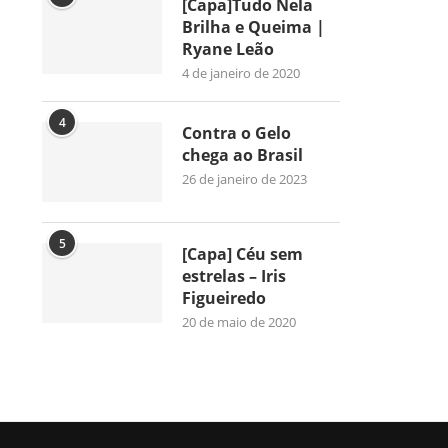
[Capa]Tudo Nela
Brilha e Queima |
Ryane Leão
4 de janeiro de 2020
4
Contra o Gelo
chega ao Brasil
26 de janeiro de 2023
5
[Capa] Céu sem
estrelas – Iris
Figueiredo
20 de maio de 2020