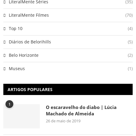
LiteralMente Séries
(35)
LiteralMente Filmes
(70)
Top 10
(4)
Diários de Belorihills
(5)
Belo Horizonte
(2)
Museus
(1)
ARTIGOS POPULARES
1
O escaravelho do diabo | Lúcia
Machado de Almeida
26 de maio de 2019