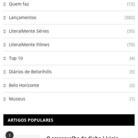
Quem faz
(15)
Lançamentos
(382)
LiteralMente Séries
(35)
LiteralMente Filmes
(70)
Top 10
(4)
Diários de Belorihills
(5)
Belo Horizonte
(2)
Museus
(1)
ARTIGOS POPULARES
1