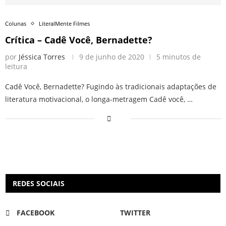
Colunas
LiteralMente Filmes
Crítica – Cadê Você, Bernadette?
por
Jéssica Torres
9 de junho de 2020
5 minutos de
leitura
Cadê Você, Bernadette? Fugindo às tradicionais adaptações de
literatura motivacional, o longa-metragem Cadê você, …
REDES SOCIAIS
FACEBOOK
TWITTER