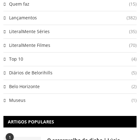
Quem faz
(15)
Lançamentos
(382)
LiteralMente Séries
(35)
LiteralMente Filmes
(70)
Top 10
(4)
Diários de Belorihills
(5)
Belo Horizonte
(2)
Museus
(1)
ARTIGOS POPULARES
1