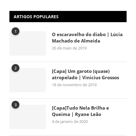
ARTIGOS POPULARES
1
O escaravelho do diabo | Lúcia
Machado de Almeida
26 de maio de 2019
2
[Capa] Um garoto (quase)
atropelado | Vinicius Grossos
18 de novembro de 2019
3
[Capa]Tudo Nela Brilha e
Queima | Ryane Leão
4 de janeiro de 2020