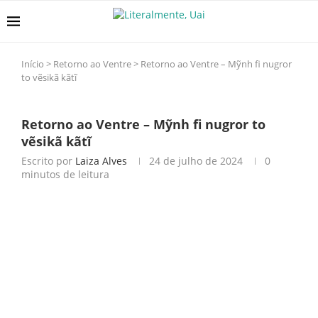
Início
>
Retorno ao Ventre
>
Retorno ao Ventre – Mỹnh fi nugror
to vẽsikã kãtĩ
Retorno ao Ventre – Mỹnh fi nugror to
vẽsikã kãtĩ
Escrito por
Laiza Alves
24 de julho de 2024
0
minutos de leitura