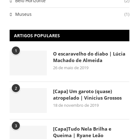
Belo Horizonte
(2)
Museus
(1)
ARTIGOS POPULARES
1
O escaravelho do diabo | Lúcia
Machado de Almeida
26 de maio de 2019
2
[Capa] Um garoto (quase)
atropelado | Vinicius Grossos
18 de novembro de 2019
3
[Capa]Tudo Nela Brilha e
Queima | Ryane Leão