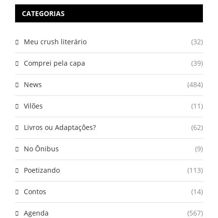
CATEGORIAS
Meu crush literário
(32)
Comprei pela capa
(39)
News
(484)
Vilões
(11)
Livros ou Adaptações?
(62)
No Ônibus
(9)
Poetizando
(113)
Contos
(14)
Agenda
(567)