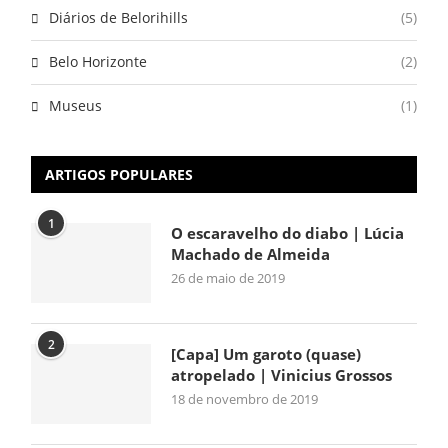
Diários de Belorihills
(5)
Belo Horizonte
(2)
Museus
(1)
ARTIGOS POPULARES
1
O escaravelho do diabo | Lúcia
Machado de Almeida
26 de maio de 2019
2
[Capa] Um garoto (quase)
atropelado | Vinicius Grossos
18 de novembro de 2019