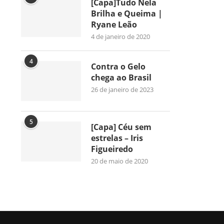
[Capa]Tudo Nela
Brilha e Queima |
Ryane Leão
4 de janeiro de 2020
4
Contra o Gelo
chega ao Brasil
26 de janeiro de 2023
5
[Capa] Céu sem
estrelas – Iris
Figueiredo
20 de maio de 2020