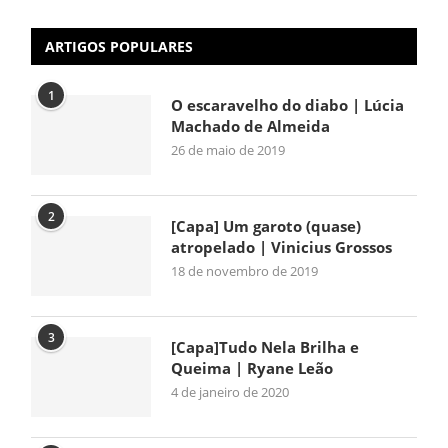
ARTIGOS POPULARES
1
O escaravelho do diabo | Lúcia
Machado de Almeida
26 de maio de 2019
2
[Capa] Um garoto (quase)
atropelado | Vinicius Grossos
18 de novembro de 2019
3
[Capa]Tudo Nela Brilha e
Queima | Ryane Leão
4 de janeiro de 2020