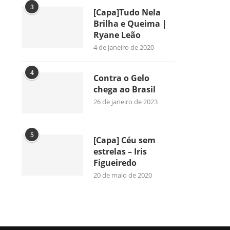
3
[Capa]Tudo Nela
Brilha e Queima |
Ryane Leão
4 de janeiro de 2020
4
Contra o Gelo
chega ao Brasil
26 de janeiro de 2023
5
[Capa] Céu sem
estrelas – Iris
Figueiredo
20 de maio de 2020