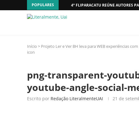
POPULARES
4º FLIPARACATU REÚNE AUTORES PA
Início
>
Projeto Ler e Ver BH leva para WEB experiências com a
icon
png-transparent-youtub
youtube-angle-social-m
Escrito por
Redação LiteralmenteUAI
21 de setem