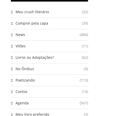
Meu crush literário
(32)
Comprei pela capa
(39)
News
(484)
Vilões
(11)
Livros ou Adaptações?
(62)
No Ônibus
(9)
Poetizando
(113)
Contos
(14)
Agenda
(567)
Meu livro preferido
(3)