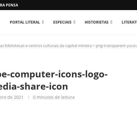
RA PENSAR O MUNDO...
PORTAL LITERAL
ESPECIAIS
HISTORIETAS
LITERA
s bibliotecas e centros culturais da capital mineira
>
png-transparent-youtu
e-computer-icons-logo-
edia-share-icon
bro de 2021
0 minutos de leitura