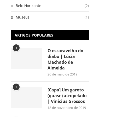
Belo Horizonte
(2)
Museus
(1)
ARTIGOS POPULARES
1
O escaravelho do
diabo | Lúcia
Machado de
Almeida
26 de maio de 2019
2
[Capa] Um garoto
(quase) atropelado
| Vinicius Grossos
18 de novembro de 2019