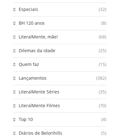
Especiais
(32)
BH 120 anos
(8)
LiteralMente, mãe!
(68)
Dilemas da idade
(25)
Quem faz
(15)
Lançamentos
(382)
LiteralMente Séries
(35)
LiteralMente Filmes
(70)
Top 10
(4)
Diários de Belorihills
(5)