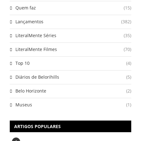
Quem faz
(15)
Lançamentos
(382)
LiteralMente Séries
(35)
LiteralMente Filmes
(70)
Top 10
(4)
Diários de Belorihills
(5)
Belo Horizonte
(2)
Museus
(1)
ARTIGOS POPULARES