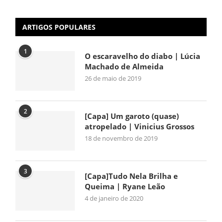
ARTIGOS POPULARES
1
O escaravelho do diabo | Lúcia
Machado de Almeida
26 de maio de 2019
2
[Capa] Um garoto (quase)
atropelado | Vinicius Grossos
18 de novembro de 2019
3
[Capa]Tudo Nela Brilha e
Queima | Ryane Leão
4 de janeiro de 2020