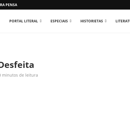
RA PENSAR O MUNDO...
PORTAL LITERAL
ESPECIAIS
HISTORIETAS
LITERA
Desfeita
0 minutos de leitura