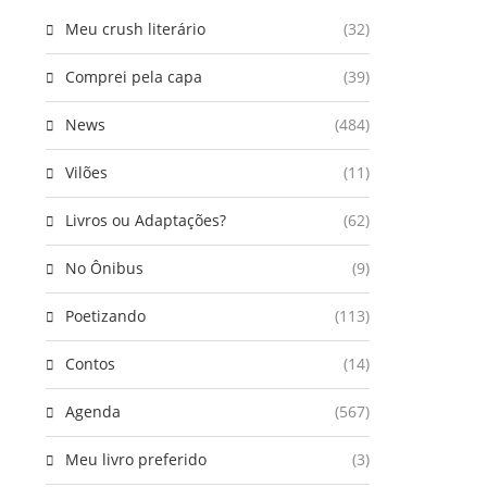
Meu crush literário
(32)
Comprei pela capa
(39)
News
(484)
Vilões
(11)
Livros ou Adaptações?
(62)
No Ônibus
(9)
Poetizando
(113)
Contos
(14)
Agenda
(567)
Meu livro preferido
(3)