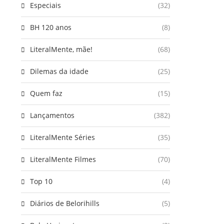
Especiais
(32)
BH 120 anos
(8)
LiteralMente, mãe!
(68)
Dilemas da idade
(25)
Quem faz
(15)
Lançamentos
(382)
LiteralMente Séries
(35)
LiteralMente Filmes
(70)
Top 10
(4)
Diários de Belorihills
(5)