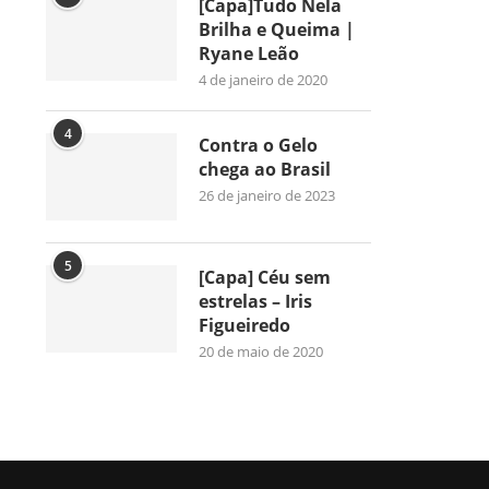
[Capa]Tudo Nela
Brilha e Queima |
Ryane Leão
4 de janeiro de 2020
4
Contra o Gelo
chega ao Brasil
26 de janeiro de 2023
5
[Capa] Céu sem
estrelas – Iris
Figueiredo
20 de maio de 2020