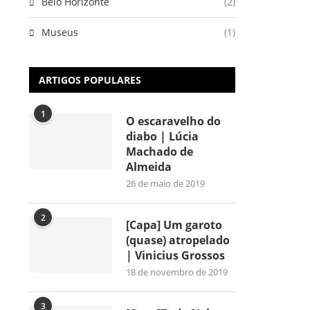
Belo Horizonte
(2)
Museus
(1)
ARTIGOS POPULARES
1
O escaravelho do
diabo | Lúcia
Machado de
Almeida
26 de maio de 2019
2
[Capa] Um garoto
(quase) atropelado
| Vinicius Grossos
18 de novembro de 2019
3