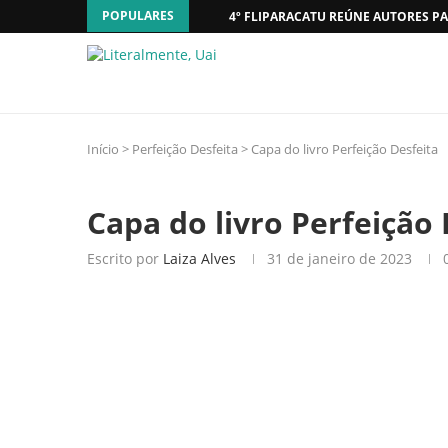
POPULARES
4º FLIPARACATU REÚNE AUTORES PA
Início
>
Perfeição Desfeita
>
Capa do livro Perfeição Desfeita
Capa do livro Perfeição 
Escrito por
Laiza Alves
31 de janeiro de 2023