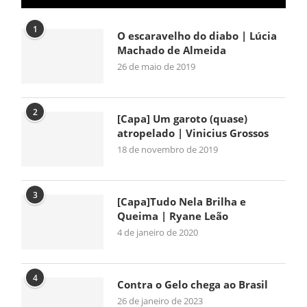
1
O escaravelho do diabo | Lúcia
Machado de Almeida
26 de maio de 2019
2
[Capa] Um garoto (quase)
atropelado | Vinicius Grossos
18 de novembro de 2019
3
[Capa]Tudo Nela Brilha e
Queima | Ryane Leão
4 de janeiro de 2020
4
Contra o Gelo chega ao Brasil
26 de janeiro de 2023