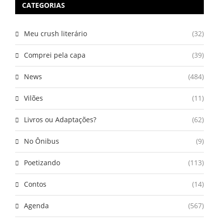
CATEGORIAS
Meu crush literário
(32)
Comprei pela capa
(39)
News
(484)
Vilões
(11)
Livros ou Adaptações?
(62)
No Ônibus
(9)
Poetizando
(113)
Contos
(14)
Agenda
(567)