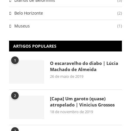
Diários de Belorihills
(5)
Belo Horizonte
(2)
Museus
(1)
ARTIGOS POPULARES
1
O escaravelho do diabo | Lúcia
Machado de Almeida
26 de maio de 2019
2
[Capa] Um garoto (quase)
atropelado | Vinicius Grossos
18 de novembro de 2019