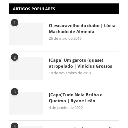
ARTIGOS POPULARES
1
O escaravelho do diabo | Lúcia
Machado de Almeida
26 de maio de 2019
2
[Capa] Um garoto (quase)
atropelado | Vinicius Grossos
18 de novembro de 2019
3
[Capa]Tudo Nela Brilha e
Queima | Ryane Leão
4 de janeiro de 2020
4