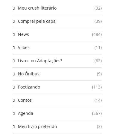
Meu crush literário
(32)
Comprei pela capa
(39)
News
(484)
Vilões
(11)
Livros ou Adaptações?
(62)
No Ônibus
(9)
Poetizando
(113)
Contos
(14)
Agenda
(567)
Meu livro preferido
(3)