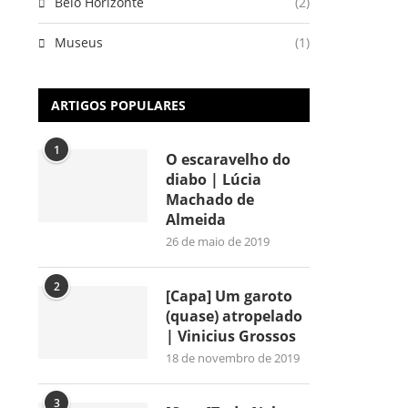
Belo Horizonte
(2)
Museus
(1)
ARTIGOS POPULARES
1
O escaravelho do
diabo | Lúcia
Machado de
Almeida
26 de maio de 2019
2
[Capa] Um garoto
(quase) atropelado
| Vinicius Grossos
18 de novembro de 2019
3