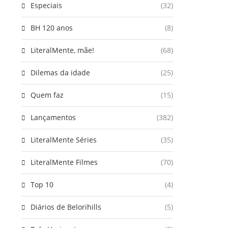
Especiais
(32)
BH 120 anos
(8)
LiteralMente, mãe!
(68)
Dilemas da idade
(25)
Quem faz
(15)
Lançamentos
(382)
LiteralMente Séries
(35)
LiteralMente Filmes
(70)
Top 10
(4)
Diários de Belorihills
(5)