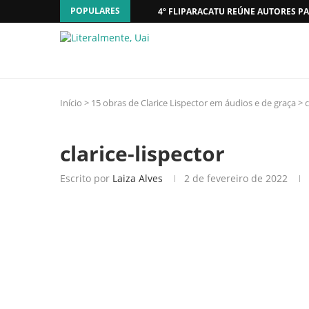
POPULARES
4º FLIPARACATU REÚNE AUTORES PA
Início
>
15 obras de Clarice Lispector em áudios e de graça
>
c
clarice-lispector
Escrito por
Laiza Alves
2 de fevereiro de 2022