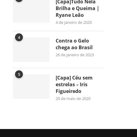
[Capa]Tudo Nela
Brilha e Queima |
Ryane Leão
4 de janeiro de 2020
4
Contra o Gelo
chega ao Brasil
26 de janeiro de 2023
5
[Capa] Céu sem
estrelas – Iris
Figueiredo
20 de maio de 2020