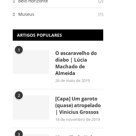
Belo Horizonte
(2)
Museus
(1)
ARTIGOS POPULARES
1
O escaravelho do
diabo | Lúcia
Machado de
Almeida
26 de maio de 2019
2
[Capa] Um garoto
(quase) atropelado
| Vinicius Grossos
18 de novembro de 2019
3