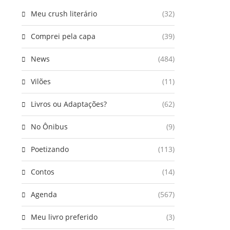
Meu crush literário
(32)
Comprei pela capa
(39)
News
(484)
Vilões
(11)
Livros ou Adaptações?
(62)
No Ônibus
(9)
Poetizando
(113)
Contos
(14)
Agenda
(567)
Meu livro preferido
(3)