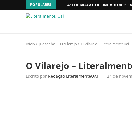
POPULARES
4º FLIPARACATU REÚNE AUTORES PA
Início
>
[Resenha] – O Vilarejo
>
O Vilarejo – Literalmenteuai
O Vilarejo – Literalmen
Escrito por
Redação LiteralmenteUAI
24 de novem