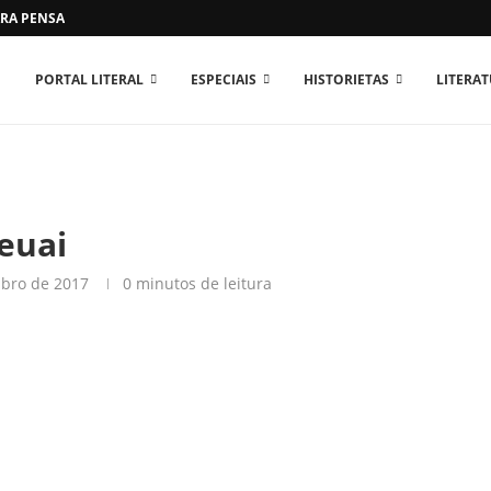
RA PENSAR O MUNDO...
PORTAL LITERAL
ESPECIAIS
HISTORIETAS
LITERA
teuai
bro de 2017
0 minutos de leitura