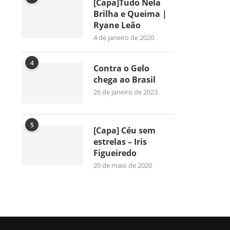
[Capa]Tudo Nela
Brilha e Queima |
Ryane Leão
4 de janeiro de 2020
4
Contra o Gelo
chega ao Brasil
26 de janeiro de 2023
5
[Capa] Céu sem
estrelas – Iris
Figueiredo
20 de maio de 2020