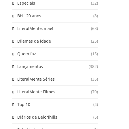
Especiais
(32)
BH 120 anos
(8)
LiteralMente, mãe!
(68)
Dilemas da idade
(25)
Quem faz
(15)
Lançamentos
(382)
LiteralMente Séries
(35)
LiteralMente Filmes
(70)
Top 10
(4)
Diários de Belorihills
(5)