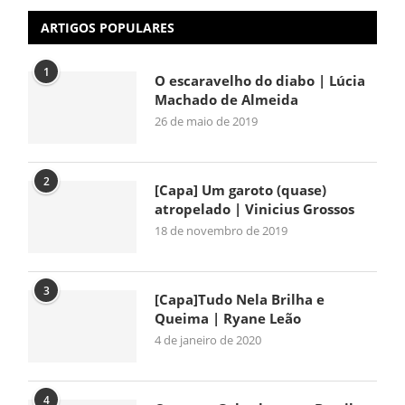
ARTIGOS POPULARES
1
O escaravelho do diabo | Lúcia
Machado de Almeida
26 de maio de 2019
2
[Capa] Um garoto (quase)
atropelado | Vinicius Grossos
18 de novembro de 2019
3
[Capa]Tudo Nela Brilha e
Queima | Ryane Leão
4 de janeiro de 2020
4