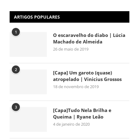
ARTIGOS POPULARES
1
O escaravelho do diabo | Lúcia
Machado de Almeida
26 de maio de 2019
2
[Capa] Um garoto (quase)
atropelado | Vinicius Grossos
18 de novembro de 2019
3
[Capa]Tudo Nela Brilha e
Queima | Ryane Leão
4 de janeiro de 2020