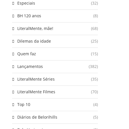
Especiais
(32)
BH 120 anos
(8)
LiteralMente, mãe!
(68)
Dilemas da idade
(25)
Quem faz
(15)
Lançamentos
(382)
LiteralMente Séries
(35)
LiteralMente Filmes
(70)
Top 10
(4)
Diários de Belorihills
(5)