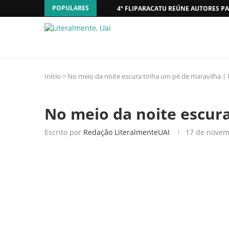
POPULARES
4º FLIPARACATU REÚNE AUTORES PA
Início
>
No meio da noite escura tinha um pé de maravilha |
No meio da noite escur
Escrito por
Redação LiteralmenteUAI
17 de novem