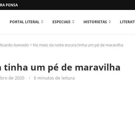
RA PENSAR O MUNDO...
PORTAL LITERAL
ESPECIAIS
HISTORIETAS
LITERA
 Ricardo Azevedo
>
No meio da noite escura tinha um pé de maravilha
a tinha um pé de maravilha
bro de 2020
0 minutos de leitura