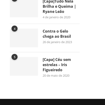
[Capa]Tudo Nela
Brilha e Queima |
Ryane Leão
4 de janeiro de 2020
4
Contra o Gelo
chega ao Brasil
26 de janeiro de 2023
5
[Capa] Céu sem
estrelas – Iris
Figueiredo
20 de maio de 2020