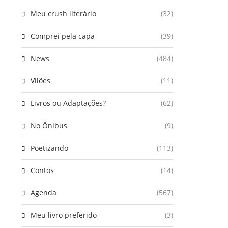
Meu crush literário
(32)
Comprei pela capa
(39)
News
(484)
Vilões
(11)
Livros ou Adaptações?
(62)
No Ônibus
(9)
Poetizando
(113)
Contos
(14)
Agenda
(567)
Meu livro preferido
(3)