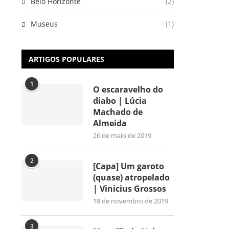
Belo Horizonte
(2)
Museus
(1)
ARTIGOS POPULARES
1
O escaravelho do
diabo | Lúcia
Machado de
Almeida
26 de maio de 2019
2
[Capa] Um garoto
(quase) atropelado
| Vinicius Grossos
18 de novembro de 2019
3