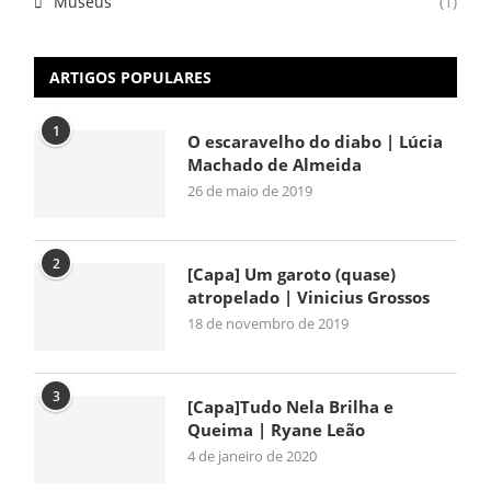
Museus
(1)
ARTIGOS POPULARES
1
O escaravelho do diabo | Lúcia
Machado de Almeida
26 de maio de 2019
2
[Capa] Um garoto (quase)
atropelado | Vinicius Grossos
18 de novembro de 2019
3
[Capa]Tudo Nela Brilha e
Queima | Ryane Leão
4 de janeiro de 2020