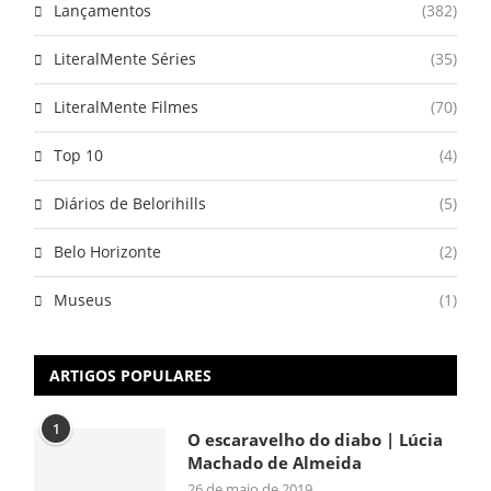
Lançamentos
(382)
LiteralMente Séries
(35)
LiteralMente Filmes
(70)
Top 10
(4)
Diários de Belorihills
(5)
Belo Horizonte
(2)
Museus
(1)
ARTIGOS POPULARES
1
O escaravelho do diabo | Lúcia
Machado de Almeida
26 de maio de 2019