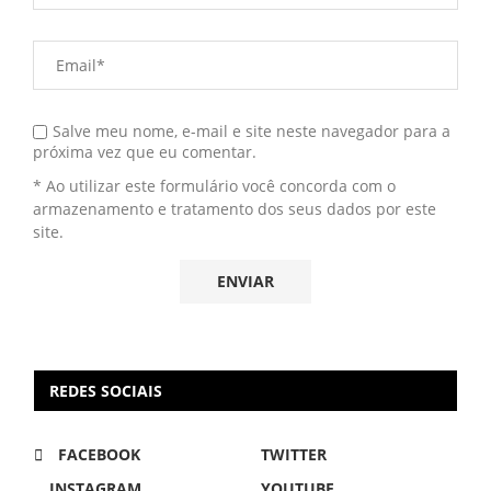
Salve meu nome, e-mail e site neste navegador para a
próxima vez que eu comentar.
* Ao utilizar este formulário você concorda com o
armazenamento e tratamento dos seus dados por este
site.
REDES SOCIAIS
FACEBOOK
TWITTER
INSTAGRAM
YOUTUBE