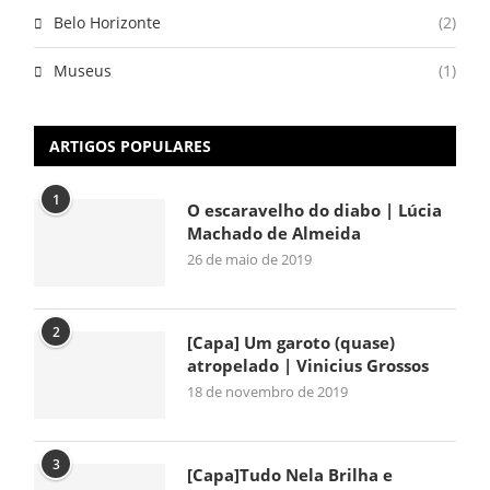
Belo Horizonte
(2)
Museus
(1)
ARTIGOS POPULARES
1
O escaravelho do diabo | Lúcia
Machado de Almeida
26 de maio de 2019
2
[Capa] Um garoto (quase)
atropelado | Vinicius Grossos
18 de novembro de 2019
3
[Capa]Tudo Nela Brilha e