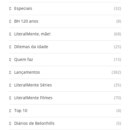
Especiais
(32)
BH 120 anos
(8)
LiteralMente, mãe!
(68)
Dilemas da idade
(25)
Quem faz
(15)
Lançamentos
(382)
LiteralMente Séries
(35)
LiteralMente Filmes
(70)
Top 10
(4)
Diários de Belorihills
(5)