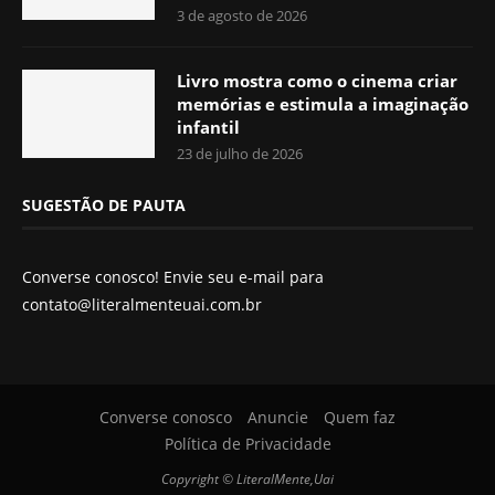
3 de agosto de 2026
Livro mostra como o cinema criar
memórias e estimula a imaginação
infantil
23 de julho de 2026
SUGESTÃO DE PAUTA
Converse conosco! Envie seu e-mail para
contato@literalmenteuai.com.br
Converse conosco
Anuncie
Quem faz
Política de Privacidade
Copyright © LiteralMente,Uai