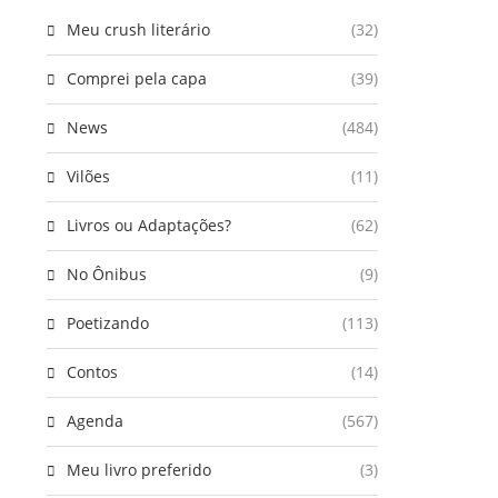
Meu crush literário
(32)
Comprei pela capa
(39)
News
(484)
Vilões
(11)
Livros ou Adaptações?
(62)
No Ônibus
(9)
Poetizando
(113)
Contos
(14)
Agenda
(567)
Meu livro preferido
(3)