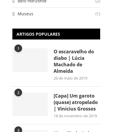
Belo Horizonte
(2)
Museus
(1)
ARTIGOS POPULARES
1
O escaravelho do
diabo | Lúcia
Machado de
Almeida
26 de maio de 2019
2
[Capa] Um garoto
(quase) atropelado
| Vinicius Grossos
18 de novembro de 2019
3