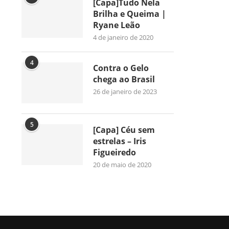
[Capa]Tudo Nela
Brilha e Queima |
Ryane Leão
4 de janeiro de 2020
4
Contra o Gelo
chega ao Brasil
26 de janeiro de 2023
5
[Capa] Céu sem
estrelas – Iris
Figueiredo
20 de maio de 2020