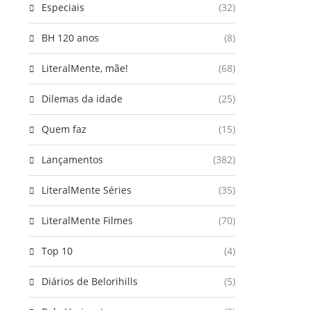
Especiais
(32)
BH 120 anos
(8)
LiteralMente, mãe!
(68)
Dilemas da idade
(25)
Quem faz
(15)
Lançamentos
(382)
LiteralMente Séries
(35)
LiteralMente Filmes
(70)
Top 10
(4)
Diários de Belorihills
(5)