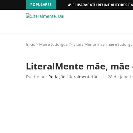
POPULARES
4º FLIPARACATU REÚNE AUTORES PA
Início
>
Mãe é tudo igual!
>
LiteralMente mãe, mãe é tudo igu
LiteralMente mãe, mãe 
Escrito por
Redação LiteralmenteUAI
28 de janeir