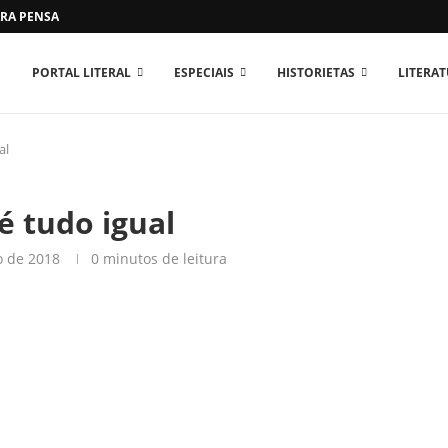
RA PENSAR O MUNDO...
PORTAL LITERAL
ESPECIAIS
HISTORIETAS
LITERA
al
é tudo igual
o de 2018
0 minutos de leitura