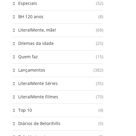
Especiais
(32)
BH 120 anos
(8)
LiteralMente, mãe!
(68)
Dilemas da idade
(25)
Quem faz
(15)
Lançamentos
(382)
LiteralMente Séries
(35)
LiteralMente Filmes
(70)
Top 10
(4)
Diários de Belorihills
(5)