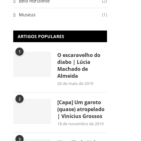
Belo Horizonte
(2)
Museus
(1)
ARTIGOS POPULARES
1
O escaravelho do
diabo | Lúcia
Machado de
Almeida
26 de maio de 2019
2
[Capa] Um garoto
(quase) atropelado
| Vinicius Grossos
18 de novembro de 2019
3