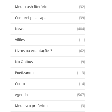
Meu crush literário
(32)
Comprei pela capa
(39)
News
(484)
Vilões
(11)
Livros ou Adaptações?
(62)
No Ônibus
(9)
Poetizando
(113)
Contos
(14)
Agenda
(567)
Meu livro preferido
(3)