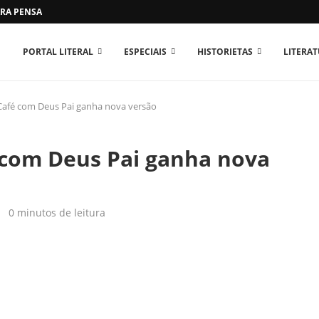
RA PENSAR O MUNDO...
PORTAL LITERAL
ESPECIAIS
HISTORIETAS
LITERA
– Café com Deus Pai ganha nova versão
é com Deus Pai ganha nova
0 minutos de leitura