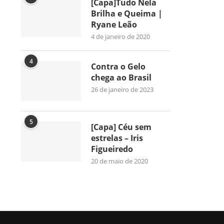
[Capa]Tudo Nela
Brilha e Queima |
Ryane Leão
4 de janeiro de 2020
4
Contra o Gelo
chega ao Brasil
26 de janeiro de 2023
5
[Capa] Céu sem
estrelas – Iris
Figueiredo
20 de maio de 2020