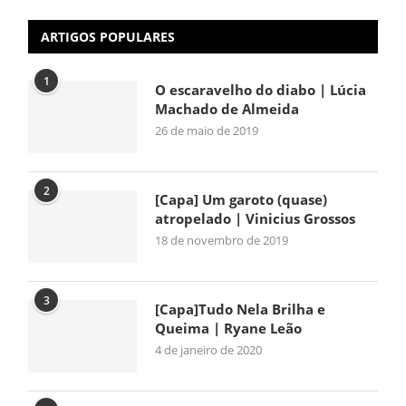
ARTIGOS POPULARES
1
O escaravelho do diabo | Lúcia
Machado de Almeida
26 de maio de 2019
2
[Capa] Um garoto (quase)
atropelado | Vinicius Grossos
18 de novembro de 2019
3
[Capa]Tudo Nela Brilha e
Queima | Ryane Leão
4 de janeiro de 2020