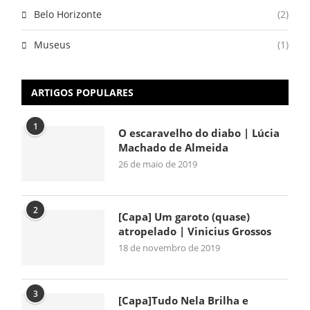
Belo Horizonte
(2)
Museus
(1)
ARTIGOS POPULARES
1
O escaravelho do diabo | Lúcia
Machado de Almeida
26 de maio de 2019
2
[Capa] Um garoto (quase)
atropelado | Vinicius Grossos
18 de novembro de 2019
3
[Capa]Tudo Nela Brilha e