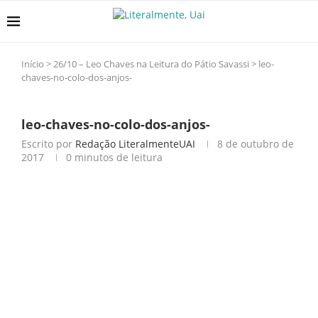
Início
>
26/10 – Leo Chaves na Leitura do Pátio Savassi
>
leo-
chaves-no-colo-dos-anjos-
leo-chaves-no-colo-dos-anjos-
Escrito por
Redação LiteralmenteUAI
8 de outubro de
2017
0 minutos de leitura