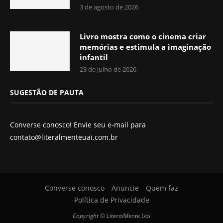
3 de agosto de 2026
Livro mostra como o cinema criar
memórias e estimula a imaginação
infantil
23 de julho de 2026
SUGESTÃO DE PAUTA
Converse conosco! Envie seu e-mail para
contato@literalmenteuai.com.br
Converse conosco
Anuncie
Quem faz
Política de Privacidade
Copyright © LiteralMente,Uai