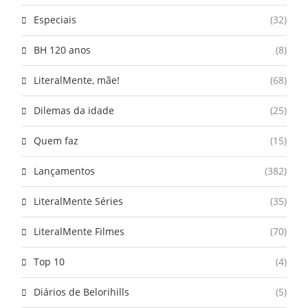
Especiais
(32)
BH 120 anos
(8)
LiteralMente, mãe!
(68)
Dilemas da idade
(25)
Quem faz
(15)
Lançamentos
(382)
LiteralMente Séries
(35)
LiteralMente Filmes
(70)
Top 10
(4)
Diários de Belorihills
(5)