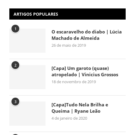
ARTIGOS POPULARES
1
O escaravelho do diabo | Lúcia
Machado de Almeida
26 de maio de 2019
2
[Capa] Um garoto (quase)
atropelado | Vinicius Grossos
18 de novembro de 2019
3
[Capa]Tudo Nela Brilha e
Queima | Ryane Leão
4 de janeiro de 2020