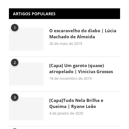
ARTIGOS POPULARES
1
O escaravelho do diabo | Lúcia
Machado de Almeida
26 de maio de 2019
2
[Capa] Um garoto (quase)
atropelado | Vinicius Grossos
18 de novembro de 2019
3
[Capa]Tudo Nela Brilha e
Queima | Ryane Leão
4 de janeiro de 2020