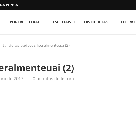
RA PENSAR O MUNDO...
PORTAL LITERAL
ESPECIAIS
HISTORIETAS
LITERA
untando-os-pedacos-literalmenteuai (2)
eralmenteuai (2)
bro de 2017
0 minutos de leitura