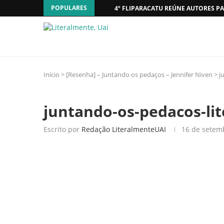
POPULARES
4º FLIPARACATU REÚNE AUTORES PA
Início
>
[Resenha] – Juntando os pedaços – Jennifer Niven
>
j
juntando-os-pedacos-lit
Escrito por
Redação LiteralmenteUAI
16 de setem