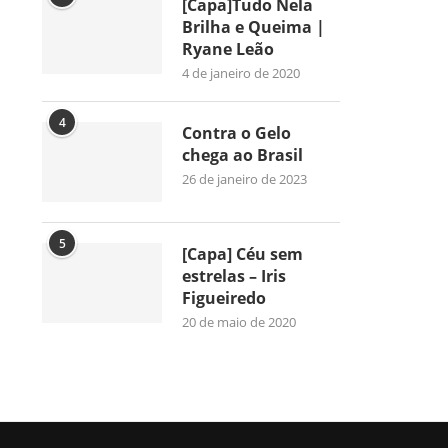
[Capa]Tudo Nela
Brilha e Queima |
Ryane Leão
4 de janeiro de 2020
4
Contra o Gelo
chega ao Brasil
26 de janeiro de 2023
5
[Capa] Céu sem
estrelas – Iris
Figueiredo
20 de maio de 2020