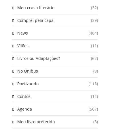
Meu crush literário
(32)
Comprei pela capa
(39)
News
(484)
Vilões
(11)
Livros ou Adaptações?
(62)
No Ônibus
(9)
Poetizando
(113)
Contos
(14)
Agenda
(567)
Meu livro preferido
(3)