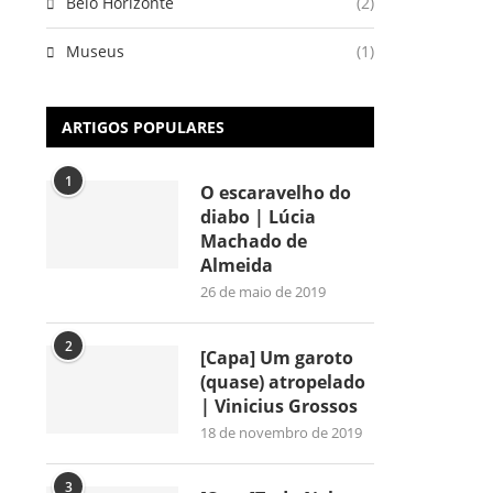
Belo Horizonte
(2)
Museus
(1)
ARTIGOS POPULARES
1
O escaravelho do
diabo | Lúcia
Machado de
Almeida
26 de maio de 2019
2
[Capa] Um garoto
(quase) atropelado
| Vinicius Grossos
18 de novembro de 2019
3