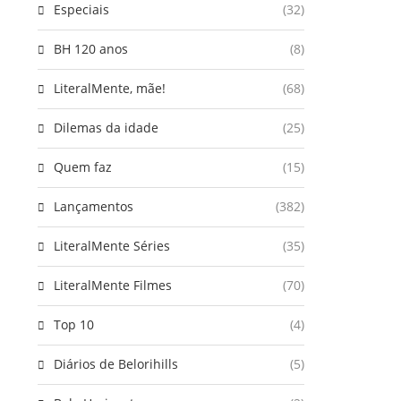
Especiais
(32)
BH 120 anos
(8)
LiteralMente, mãe!
(68)
Dilemas da idade
(25)
Quem faz
(15)
Lançamentos
(382)
LiteralMente Séries
(35)
LiteralMente Filmes
(70)
Top 10
(4)
Diários de Belorihills
(5)