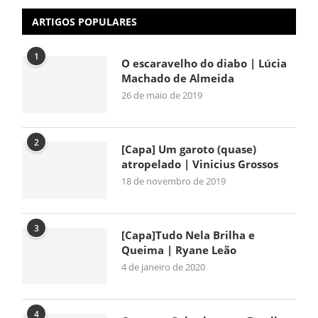
ARTIGOS POPULARES
1
O escaravelho do diabo | Lúcia
Machado de Almeida
26 de maio de 2019
2
[Capa] Um garoto (quase)
atropelado | Vinicius Grossos
18 de novembro de 2019
3
[Capa]Tudo Nela Brilha e
Queima | Ryane Leão
4 de janeiro de 2020
4