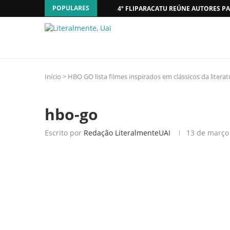
POPULARES
4º FLIPARACATU REÚNE AUTORES PA
Início
>
HBO GO lista filmes inspirados em clássicos da litera
hbo-go
Escrito por
Redação LiteralmenteUAI
13 de março