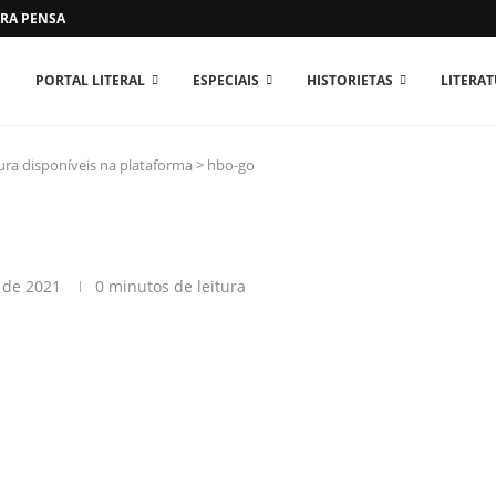
RA PENSAR O MUNDO...
PORTAL LITERAL
ESPECIAIS
HISTORIETAS
LITERA
tura disponíveis na plataforma
>
hbo-go
 de 2021
0 minutos de leitura