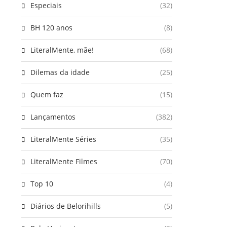
Especiais
(32)
BH 120 anos
(8)
LiteralMente, mãe!
(68)
Dilemas da idade
(25)
Quem faz
(15)
Lançamentos
(382)
LiteralMente Séries
(35)
LiteralMente Filmes
(70)
Top 10
(4)
Diários de Belorihills
(5)