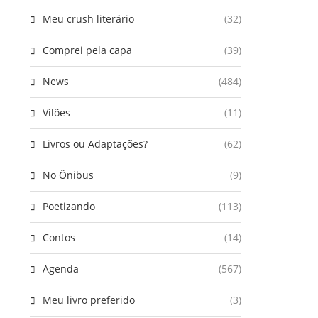
Meu crush literário
(32)
Comprei pela capa
(39)
News
(484)
Vilões
(11)
Livros ou Adaptações?
(62)
No Ônibus
(9)
Poetizando
(113)
Contos
(14)
Agenda
(567)
Meu livro preferido
(3)