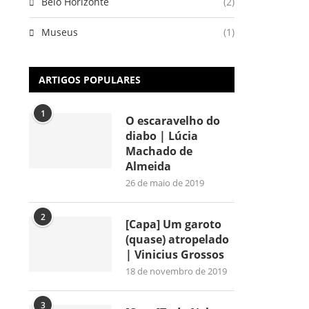
Belo Horizonte
(2)
Museus
(1)
ARTIGOS POPULARES
1
O escaravelho do
diabo | Lúcia
Machado de
Almeida
26 de maio de 2019
2
[Capa] Um garoto
(quase) atropelado
| Vinicius Grossos
18 de novembro de 2019
3