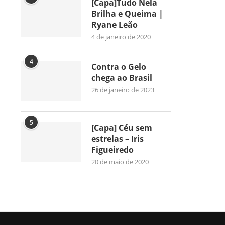
[Capa]Tudo Nela
Brilha e Queima |
Ryane Leão
4 de janeiro de 2020
4
Contra o Gelo
chega ao Brasil
26 de janeiro de 2023
5
[Capa] Céu sem
estrelas – Iris
Figueiredo
20 de maio de 2020