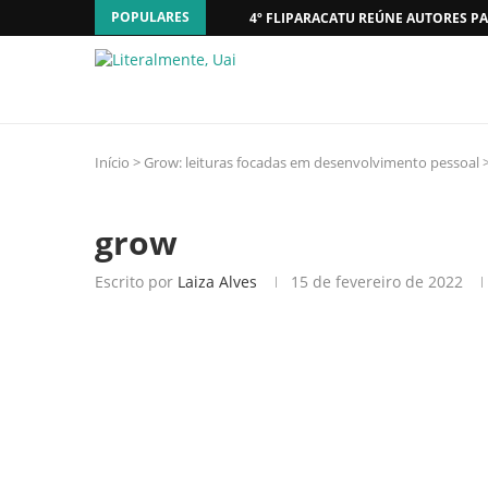
POPULARES
4º FLIPARACATU REÚNE AUTORES PA
Início
>
Grow: leituras focadas em desenvolvimento pessoal
grow
Escrito por
Laiza Alves
15 de fevereiro de 2022