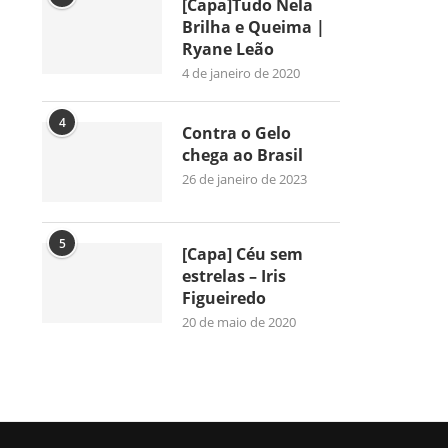
[Capa]Tudo Nela
Brilha e Queima |
Ryane Leão
4 de janeiro de 2020
4
Contra o Gelo
chega ao Brasil
26 de janeiro de 2023
5
[Capa] Céu sem
estrelas – Iris
Figueiredo
20 de maio de 2020