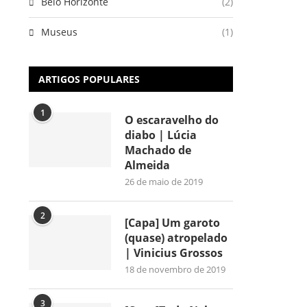
Belo Horizonte
(2)
Museus
(1)
ARTIGOS POPULARES
1
O escaravelho do
diabo | Lúcia
Machado de
Almeida
26 de maio de 2019
2
[Capa] Um garoto
(quase) atropelado
| Vinicius Grossos
18 de novembro de 2019
3