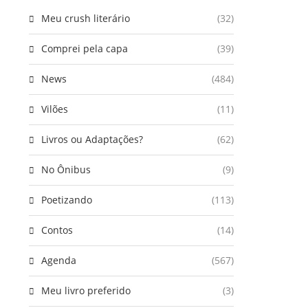
Meu crush literário
(32)
Comprei pela capa
(39)
News
(484)
Vilões
(11)
Livros ou Adaptações?
(62)
No Ônibus
(9)
Poetizando
(113)
Contos
(14)
Agenda
(567)
Meu livro preferido
(3)