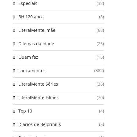
Especiais
(32)
BH 120 anos
(8)
LiteralMente, mãe!
(68)
Dilemas da idade
(25)
Quem faz
(15)
Lançamentos
(382)
LiteralMente Séries
(35)
LiteralMente Filmes
(70)
Top 10
(4)
Diários de Belorihills
(5)