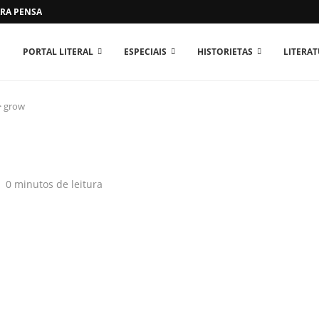
RA PENSAR O MUNDO...
PORTAL LITERAL
ESPECIAIS
HISTORIETAS
LITERA
>
grow
0 minutos de leitura