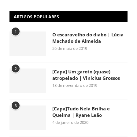
ARTIGOS POPULARES
1
O escaravelho do diabo | Lúcia
Machado de Almeida
26 de maio de 2019
2
[Capa] Um garoto (quase)
atropelado | Vinicius Grossos
18 de novembro de 2019
3
[Capa]Tudo Nela Brilha e
Queima | Ryane Leão
4 de janeiro de 2020