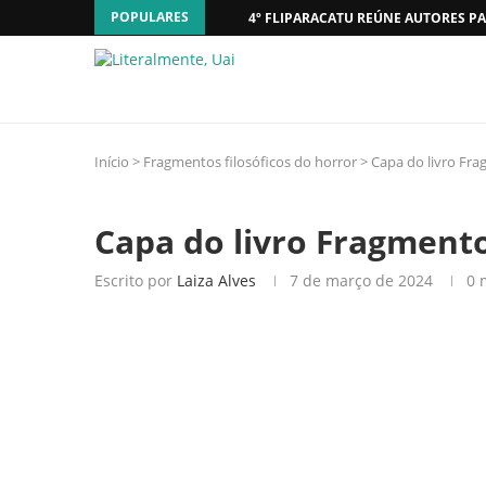
POPULARES
4º FLIPARACATU REÚNE AUTORES PA
Início
>
Fragmentos filosóficos do horror
>
Capa do livro Fra
Capa do livro Fragmento
Escrito por
Laiza Alves
7 de março de 2024
0 