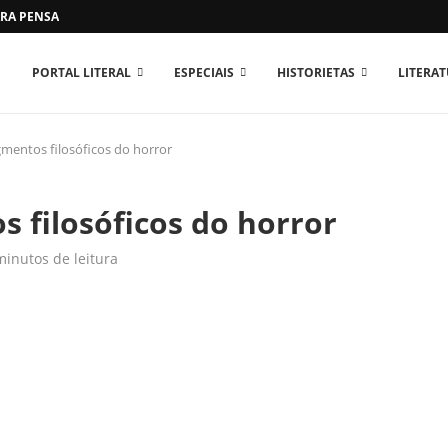
RA PENSAR O MUNDO...
PORTAL LITERAL
ESPECIAIS
HISTORIETAS
LITERA
gmentos filosóficos do horror
s filosóficos do horror
minutos de leitura