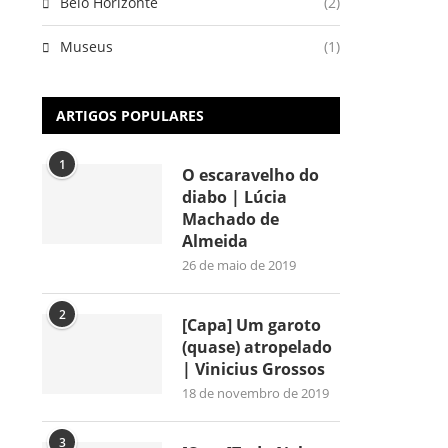
Belo Horizonte
(2)
Museus
(1)
ARTIGOS POPULARES
1
O escaravelho do
diabo | Lúcia
Machado de
Almeida
26 de maio de 2019
2
[Capa] Um garoto
(quase) atropelado
| Vinicius Grossos
18 de novembro de 2019
3