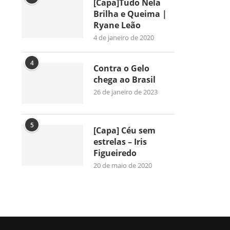
[Capa]Tudo Nela
Brilha e Queima |
Ryane Leão
4 de janeiro de 2020
4
Contra o Gelo
chega ao Brasil
26 de janeiro de 2023
5
[Capa] Céu sem
estrelas – Iris
Figueiredo
20 de maio de 2020