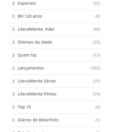
Especiais
(32)
BH 120 anos
(8)
LiteralMente, mãe!
(68)
Dilemas da idade
(25)
Quem faz
(15)
Lançamentos
(382)
LiteralMente Séries
(35)
LiteralMente Filmes
(70)
Top 10
(4)
Diários de Belorihills
(5)