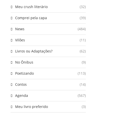
Meu crush literário
(32)
Comprei pela capa
(39)
News
(484)
Vilões
(11)
Livros ou Adaptações?
(62)
No Ônibus
(9)
Poetizando
(113)
Contos
(14)
Agenda
(567)
Meu livro preferido
(3)