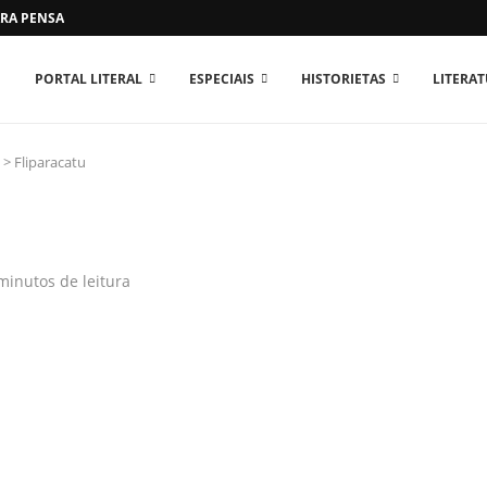
RA PENSAR O MUNDO...
PORTAL LITERAL
ESPECIAIS
HISTORIETAS
LITERA
>
Fliparacatu
minutos de leitura