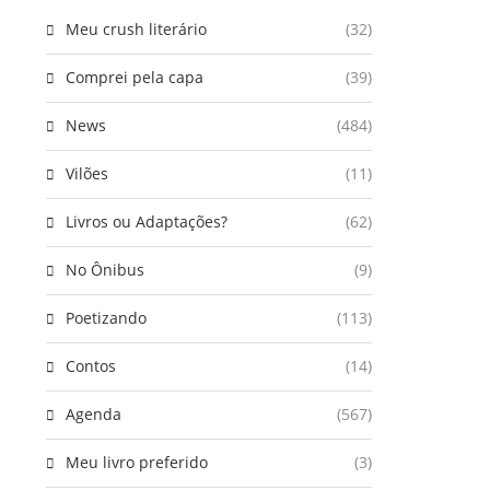
Meu crush literário
(32)
Comprei pela capa
(39)
News
(484)
Vilões
(11)
Livros ou Adaptações?
(62)
No Ônibus
(9)
Poetizando
(113)
Contos
(14)
Agenda
(567)
Meu livro preferido
(3)