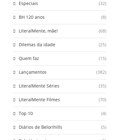
Especiais
(32)
BH 120 anos
(8)
LiteralMente, mãe!
(68)
Dilemas da idade
(25)
Quem faz
(15)
Lançamentos
(382)
LiteralMente Séries
(35)
LiteralMente Filmes
(70)
Top 10
(4)
Diários de Belorihills
(5)