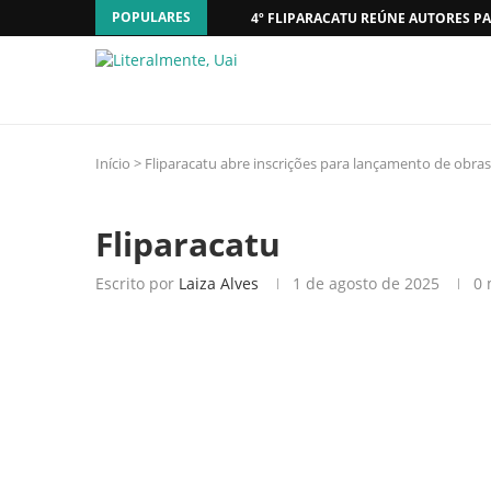
POPULARES
4º FLIPARACATU REÚNE AUTORES PA
Início
>
Fliparacatu abre inscrições para lançamento de obras
Fliparacatu
Escrito por
Laiza Alves
1 de agosto de 2025
0 