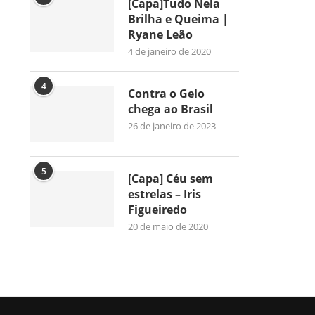
[Capa]Tudo Nela
Brilha e Queima |
Ryane Leão
4 de janeiro de 2020
4
Contra o Gelo
chega ao Brasil
26 de janeiro de 2023
5
[Capa] Céu sem
estrelas – Iris
Figueiredo
20 de maio de 2020