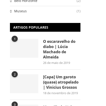
Belo Horizonte
(2)
Museus
(1)
ARTIGOS POPULARES
1
O escaravelho do
diabo | Lúcia
Machado de
Almeida
26 de maio de 2019
2
[Capa] Um garoto
(quase) atropelado
| Vinicius Grossos
18 de novembro de 2019
3