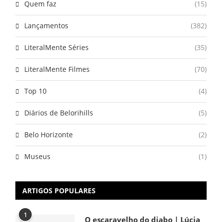
Quem faz
(15)
Lançamentos
(382)
LiteralMente Séries
(35)
LiteralMente Filmes
(70)
Top 10
(4)
Diários de Belorihills
(5)
Belo Horizonte
(2)
Museus
(1)
ARTIGOS POPULARES
1
O escaravelho do diabo | Lúcia