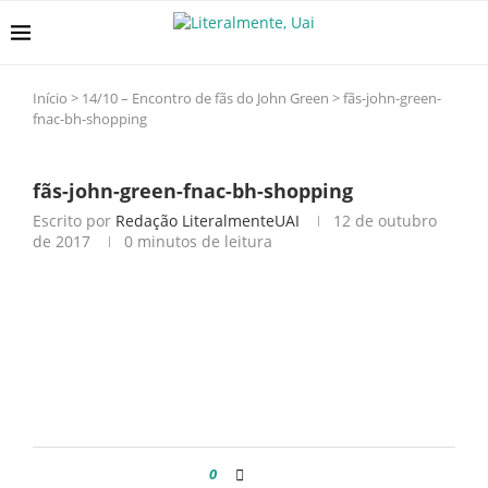
Início
>
14/10 – Encontro de fãs do John Green
>
fãs-john-green-
fnac-bh-shopping
fãs-john-green-fnac-bh-shopping
Escrito por
Redação LiteralmenteUAI
12 de outubro
de 2017
0 minutos de leitura
0