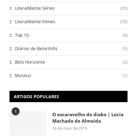
LiteralMente Séries
(35)
LiteralMente Filmes
(70)
Top 10
(4)
Diários de Belorihills
(5)
Belo Horizonte
(2)
Museus
(1)
ARTIGOS POPULARES
1
O escaravelho do diabo | Lúcia
Machado de Almeida
26 de maio de 2019