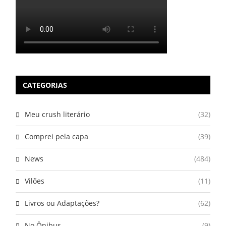
CATEGORIAS
Meu crush literário
(32)
Comprei pela capa
(39)
News
(484)
Vilões
(11)
Livros ou Adaptações?
(62)
No Ônibus
(9)