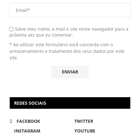
Salve meu nome, e-mail e site neste navegador para a
próxima vez que eu comentar.
* Ao utilizar este formulário você concorda com o
armazenamento e tratamento dos seus dados por este
site.
REDES SOCIAIS
FACEBOOK
TWITTER
INSTAGRAM
YOUTUBE