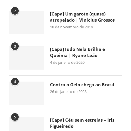
2
[Capa] Um garoto (quase)
atropelado | Vinicius Grossos
18 de novembro de 2019
3
[Capa]Tudo Nela Brilha e
Queima | Ryane Leão
4 de janeiro de 2020
4
Contra o Gelo chega ao Brasil
26 de janeiro de 2023
5
[Capa] Céu sem estrelas – Iris
Figueiredo