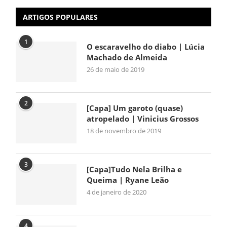
ARTIGOS POPULARES
1
O escaravelho do diabo | Lúcia
Machado de Almeida
26 de maio de 2019
2
[Capa] Um garoto (quase)
atropelado | Vinicius Grossos
18 de novembro de 2019
3
[Capa]Tudo Nela Brilha e
Queima | Ryane Leão
4 de janeiro de 2020
4