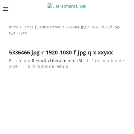
Início
>
Crítica | Série Ratched
>
5336466.jpg-r_1920_1080-f_jpg-
q_x-xxyxx
5336466.jpg-r_1920_1080-f_jpg-q_x-xxyxx
Escrito por
Redação LiteralmenteUAI
1 de outubro de
2020
0 minutos de leitura