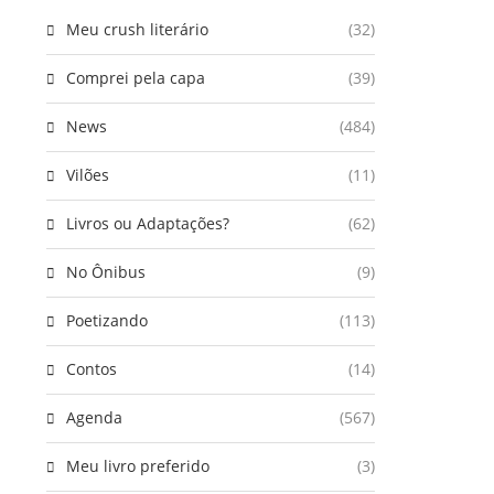
Meu crush literário
(32)
Comprei pela capa
(39)
News
(484)
Vilões
(11)
Livros ou Adaptações?
(62)
No Ônibus
(9)
Poetizando
(113)
Contos
(14)
Agenda
(567)
Meu livro preferido
(3)