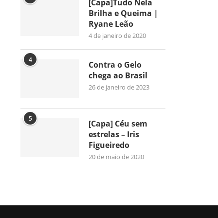
[Capa]Tudo Nela
Brilha e Queima |
Ryane Leão
4 de janeiro de 2020
4
Contra o Gelo
chega ao Brasil
26 de janeiro de 2023
5
[Capa] Céu sem
estrelas – Iris
Figueiredo
20 de maio de 2020