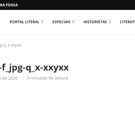
RA PENSAR O MUNDO...
PORTAL LITERAL
ESPECIAIS
HISTORIETAS
LITERA
pg-q_x-xxyxx
-f_jpg-q_x-xxyxx
o de 2020
0 minutos de leitura