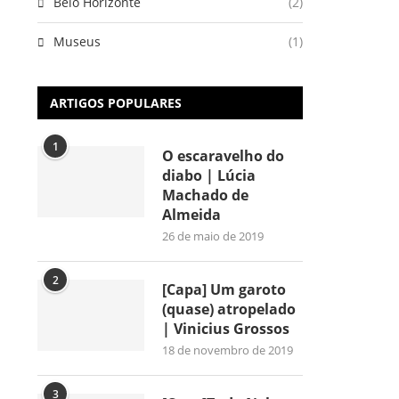
Belo Horizonte
(2)
Museus
(1)
ARTIGOS POPULARES
1
O escaravelho do
diabo | Lúcia
Machado de
Almeida
26 de maio de 2019
2
[Capa] Um garoto
(quase) atropelado
| Vinicius Grossos
18 de novembro de 2019
3