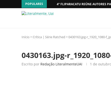
POPULARES
4º FLIPARACATU REÚNE AUTORES PA
Início
>
Crítica | Série Ratched
>
0430163.jpg-r_1920_1080-f_j
0430163.jpg-r_1920_1080
Escrito por
Redação LiteralmenteUAI
1 de outubr