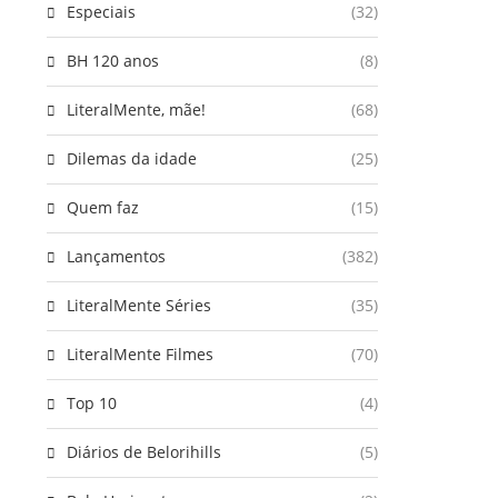
Especiais
(32)
BH 120 anos
(8)
LiteralMente, mãe!
(68)
Dilemas da idade
(25)
Quem faz
(15)
Lançamentos
(382)
LiteralMente Séries
(35)
LiteralMente Filmes
(70)
Top 10
(4)
Diários de Belorihills
(5)