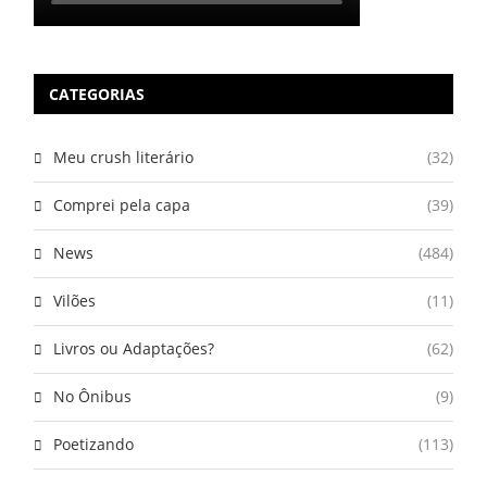
CATEGORIAS
Meu crush literário
(32)
Comprei pela capa
(39)
News
(484)
Vilões
(11)
Livros ou Adaptações?
(62)
No Ônibus
(9)
Poetizando
(113)