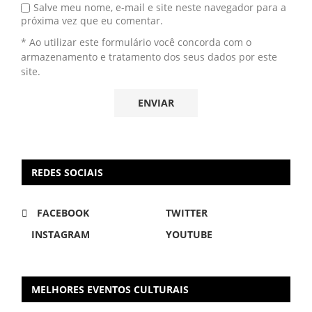
Salve meu nome, e-mail e site neste navegador para a
próxima vez que eu comentar.
* Ao utilizar este formulário você concorda com o
armazenamento e tratamento dos seus dados por este
site.
REDES SOCIAIS
FACEBOOK
TWITTER
INSTAGRAM
YOUTUBE
MELHORES EVENTOS CULTURAIS