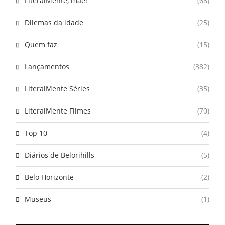
LiteralMente, mãe!
(68)
Dilemas da idade
(25)
Quem faz
(15)
Lançamentos
(382)
LiteralMente Séries
(35)
LiteralMente Filmes
(70)
Top 10
(4)
Diários de Belorihills
(5)
Belo Horizonte
(2)
Museus
(1)