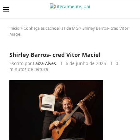
Início
>
Conheça as cachoeiras de MG
>
Shirley Barros- cred Vitor
Maciel
Shirley Barros- cred Vitor Maciel
Escrito por
Laiza Alves
6 de junho de 2025
0
minutos de leitura