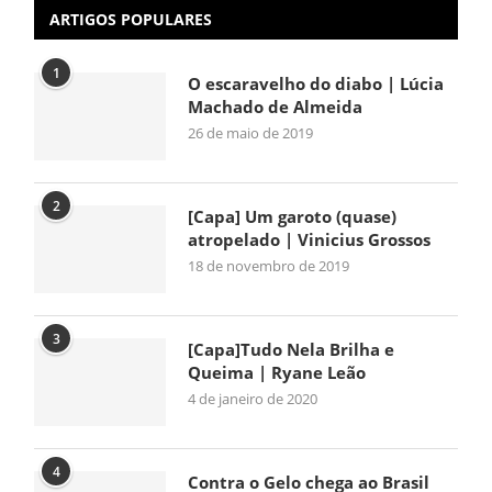
ARTIGOS POPULARES
1
O escaravelho do diabo | Lúcia
Machado de Almeida
26 de maio de 2019
2
[Capa] Um garoto (quase)
atropelado | Vinicius Grossos
18 de novembro de 2019
3
[Capa]Tudo Nela Brilha e
Queima | Ryane Leão
4 de janeiro de 2020
4
Contra o Gelo chega ao Brasil