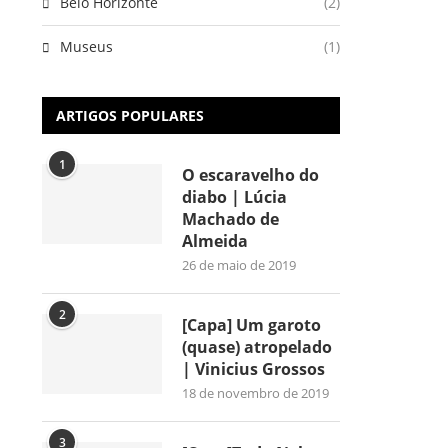
Belo Horizonte
(2)
Museus
(1)
ARTIGOS POPULARES
1
O escaravelho do
diabo | Lúcia
Machado de
Almeida
26 de maio de 2019
2
[Capa] Um garoto
(quase) atropelado
| Vinicius Grossos
18 de novembro de 2019
3