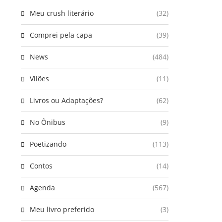
Meu crush literário
(32)
Comprei pela capa
(39)
News
(484)
Vilões
(11)
Livros ou Adaptações?
(62)
No Ônibus
(9)
Poetizando
(113)
Contos
(14)
Agenda
(567)
Meu livro preferido
(3)