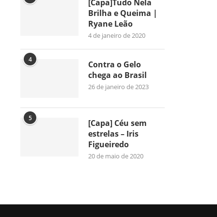
[Capa]Tudo Nela
Brilha e Queima |
Ryane Leão
4 de janeiro de 2020
4
Contra o Gelo
chega ao Brasil
26 de janeiro de 2023
5
[Capa] Céu sem
estrelas – Iris
Figueiredo
20 de maio de 2020