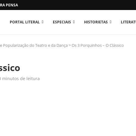
RA PENSAR O MUNDO...
PORTAL LITERAL
ESPECIAIS
HISTORIETAS
LITERA
e Popularização do Teatro e da Dança
>
Os 3 Porquinhos – O Clássico
ssico
0 minutos de leitura