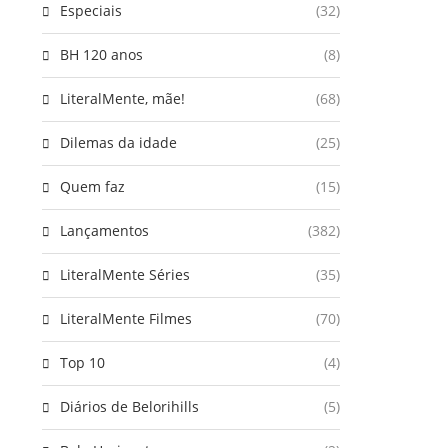
Especiais
(32)
BH 120 anos
(8)
LiteralMente, mãe!
(68)
Dilemas da idade
(25)
Quem faz
(15)
Lançamentos
(382)
LiteralMente Séries
(35)
LiteralMente Filmes
(70)
Top 10
(4)
Diários de Belorihills
(5)